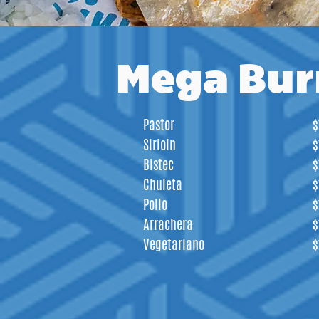
Mega Bur
Pastor
$
Sirloin
$
Bistec
$
Chuleta
$
Pollo
$
Arrachera
$
Vegetariano
$