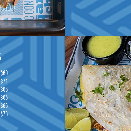
s
$60
$74
$66
$66
$66
$76