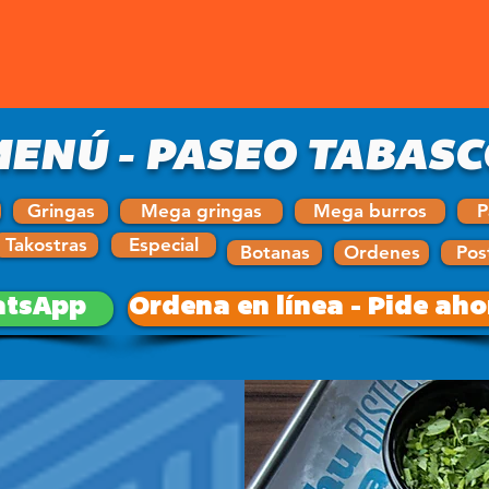
MENÚ - PASEO TABASC
Gringas
Mega gringas
Mega burros
P
Takostras
Especial
Botanas
Ordenes
Pos
tsApp
Ordena en línea - Pide aho