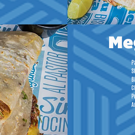
Me
P
S
B
C
P
A