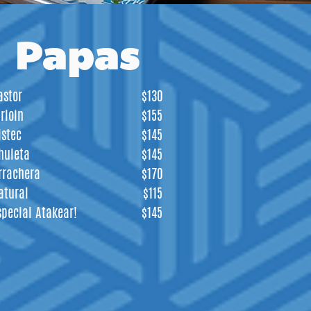
Papas
astor
$130
irloin
$155
istec
$145
huleta
$145
rrachera
$170
atural
$115
special Atakear!
$145