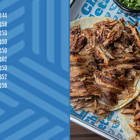
$44
$58
$50
$50
$50
$62
$50
$52
$56