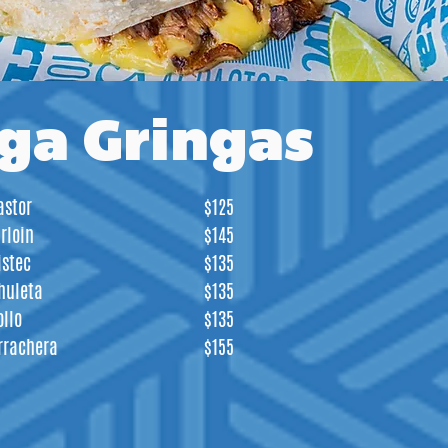
ga Gringas
astor
$125
irloin
$145
istec
$135
huleta
$135
ollo
$135
rrachera
$155