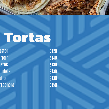
Tortas
astor
$120
irloin
$140
istec
$130
huleta
$130
ollo
$130
rrachera
$150