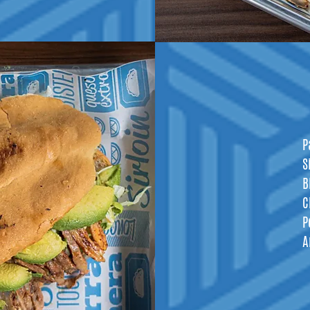
P
S
B
C
P
A