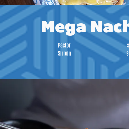
Mega Nac
Pastor
$
Sirloin
$