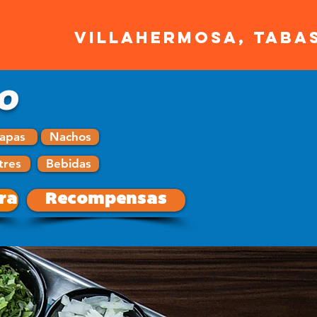
VILLAHERMOSA, TABA
O
apas
Nachos
tres
Bebidas
ra
Recompensas