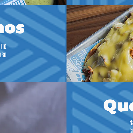
hos
110
130
Qu
N
C