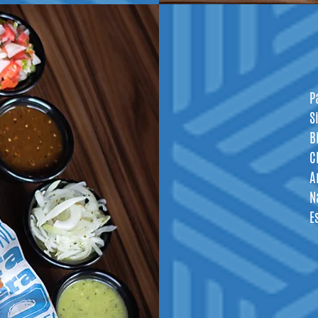
P
S
B
C
A
N
E