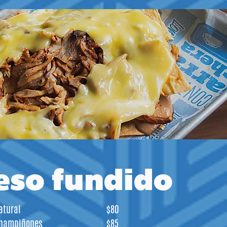
eso fundido
atural
$80
hampiñones
$85