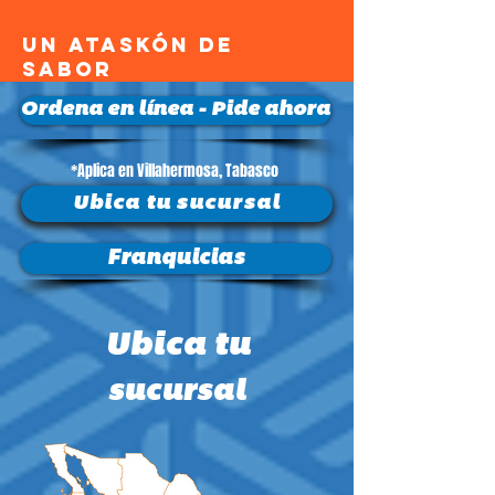
UN ATASKÓN DE
SABOR
Ordena en línea - Pide ahora
*Aplica en Villahermosa, Tabasco
Ubica tu sucursal
Franquicias
Ubica tu
sucursal