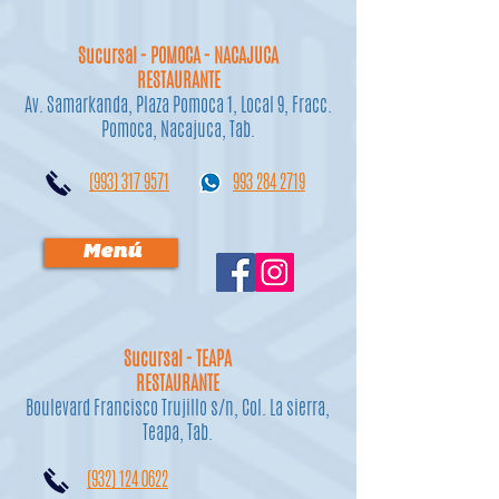
Sucursal - POMOCA - NACAJUCA
RESTAURANTE
Av. Samarkanda, Plaza Pomoca 1, Local 9, Fracc.
Pomoca, Nacajuca, Tab.
(993) 317 9571
993 284 2719
Menú
Sucursal - TEAPA
RESTAURANTE
Boulevard Francisco Trujillo s/n, Col. La sierra,
Teapa, Tab.
(932) 124 0622