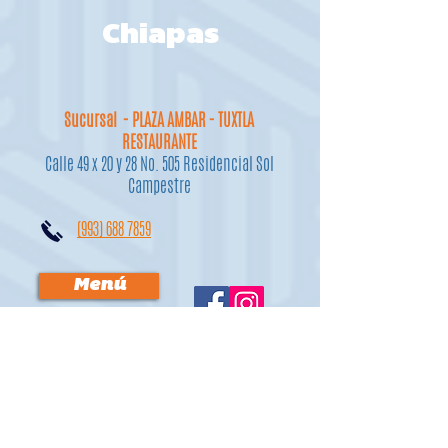
Chiapas
Sucursal - PLAZA AMBAR - TUXTLA
RESTAURANTE
Calle 49 x 20 y 28 No. 505 Residencial Sol
Campestre
(993) 688 7859
Menú
Sucursal - PALENQUE
RESTAURANTE
Carretera Palenque Pakalna s/n local 5
Col. La cañada