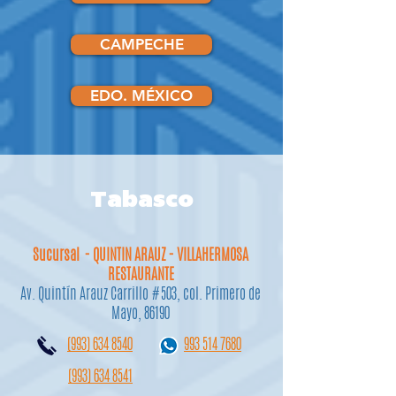
CAMPECHE
EDO. MÉXICO
Tabasco
Sucursal - QUINTIN ARAUZ - VILLAHERMOSA
RESTAURANTE
Av. Quintín Arauz Carrillo #503, col. Primero de
Mayo, 86190
(993) 634 8540
993 514 7680
(993) 634 8541