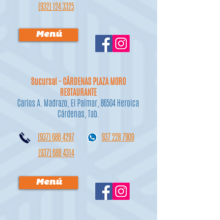
(932) 124 3325
Menú
Sucursal - CÁRDENAS PLAZA MORO
RESTAURANTE
Carlos A. Madrazo, El Palmar, 86504 Heroica
Cárdenas, Tab.
(937) 688 4297
937 228 7909
(937) 688 4314
Menú